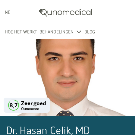
NEDERLANDS
HOE HET WERKT
BEHANDELINGEN
BLOG
Zeer goed
8,7
Qunoscore
Dr. Hasan Celik, MD