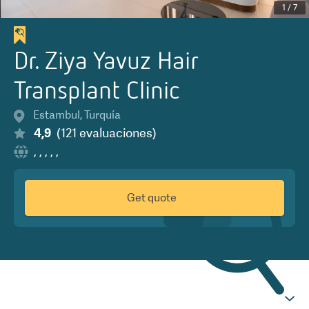
1
/
7
Dr. Ziya Yavuz Hair
Transplant Clinic
Estambul
,
Turquía
4,9
(
121
evaluaciones
)
,
,
,
,
,
Get quote