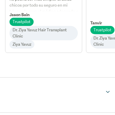
chicos por todo su seguro en mi
búsqueda para el médico adecuado y
Jason Bain
un gran precio. 👍
Trustpilot
Tanvir
Dr. Ziya Yavuz Hair Transplant
Trustpilot
Clinic
Dr. Ziya Ya
Ziya Yavuz
Clinic