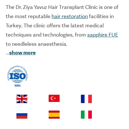
The Dr. Ziya Yavuz Hair Transplant Clinic is one of
the most reputable
hair restoration
facilities in
Turkey. The clinic offers the latest medical
techniques and technologies, from
sapphire FUE
to needleless anaesthesia.
...
show more
The high standards of care offered at the Dr. Ziya
Yavuz Hair Transplant Clinic have received
international recognition. The clinic is also
experienced in caring for international patients,
offering all-inclusive packages for
FUE hair
transplants
that include things like
accommodation arrangements, airport pick-ups,
and transfers to and from the clinic.