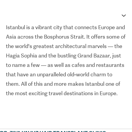
I always strive to provide the most comfortable
and stressless experience for all of my patients.
Istanbul is a vibrant city that connects Europe and
You will receive comprehensive support,
Asia across the Bosphorus Strait. It offers some of
including a luxurious accommodation in a well-
the world's greatest architectural marvels — the
appointed 4 to 5 star hotel and all-inclusive
Hagia Sophia and the bustling Grand Bazaar, just
transportation services. By taking care of these
to name a few — as well as cafes and restaurants
logistical aspects, my team and I prioritize the
that have an unparalleled old-world charm to
comfort and well-being of all patients
them. All of this and more makes Istanbul one of
throughout their entire treatment journey. -
Dr
the most exciting travel destinations in Europe.
Ziya Yavuz