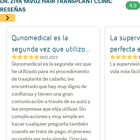
DR. ZIYA YAVUZ HAIR TRANSPLANT CLINIC
4,9
RESEÑAS
Qunomedical es la
La superv
segunda vez que utilizo...
perfecta e
★★★★★
★★★★★
30.12.2023
3
Qunomedical es la segunda vez que
La supervisió
he utilizado para mi procedimiento
vida más fácil
de trasplante de cabello, ive
encontrado que hay muy digno de
confianza y tienen una gran
comunicación a través de su auto y
las empresas que elija utilizar. Sin
complicaciones y muy simple en
hacer cualquier pregunta también
cuando se trata de pago, el proceso
no podría ser más simple. Gracias