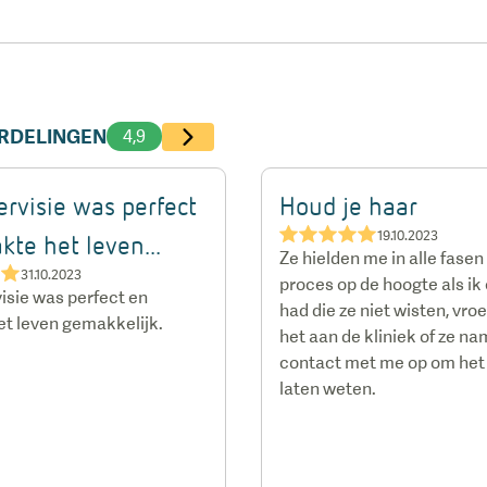
ORDELINGEN
4,9
rvisie was perfect
Houd je haar
★★★★★
19.10.2023
te het leven...
Ze hielden me in alle fasen
★★
31.10.2023
proces op de hoogte als ik
isie was perfect en
had die ze niet wisten, vro
t leven gemakkelijk.
het aan de kliniek of ze n
contact met me op om het
laten weten.