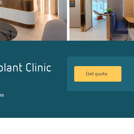
plant Clinic
Get quote
ns