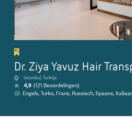
Dr. Ziya Yavuz Hair Trans
Istanbul
,
Turkije
4,9
(
121
Beoordelingen
)
Engels
,
Turks
,
Frans
,
Russisch
,
Spaans
,
Italiaa