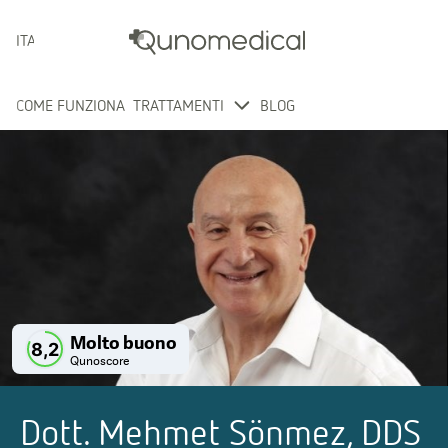
ITALIANO
COME FUNZIONA
TRATTAMENTI
BLOG
Molto buono
8,2
Qunoscore
Dott. Mehmet Sönmez, DDS