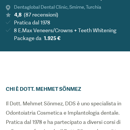
Dentaglobal Dental Clinic
,
Smirne
,
Turchia
4,8
(
87
recensioni
)
Pratica dal
1978
8 E.Max Veneers/Crowns + Teeth Whitening
Package
da
1.925 €
CHI È
DOTT.
MEHMET
SÖNMEZ
Il Dott. Mehmet Sönmez, DDS è uno specialista in
Odontoiatria Cosmetica e Implantologia dentale.
Pratica dal 1978 e ha partecipato a diversi corsi di