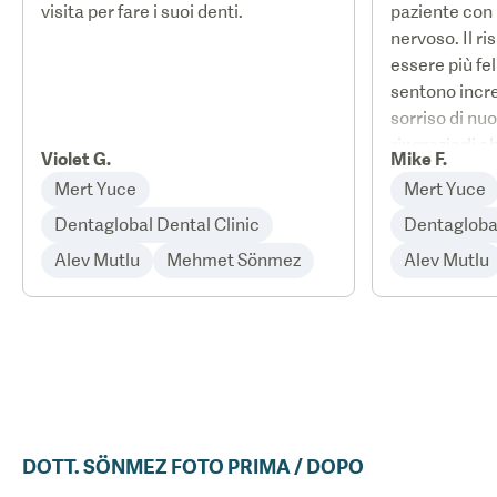
visita per fare i suoi denti.
paziente con
nervoso. Il ri
essere più fe
sentono incred
sorriso di nu
ringraziarli 
Violet G.
Mike F.
vivamente qu
Mert Yuce
Mert Yuce
Dentaglobal Dental Clinic
Dentaglobal
Alev Mutlu
Mehmet Sönmez
Alev Mutlu
DOTT.
SÖNMEZ
FOTO PRIMA / DOPO