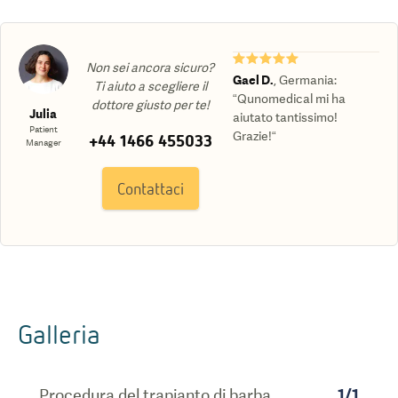
★★★★★
Non sei ancora sicuro?
Gael D.
,
Germania
:
Ti aiuto a scegliere il
“Qunomedical mi ha
dottore giusto per te!
Julia
aiutato tantissimo!
Patient
Grazie!“
+44 1466 455033
Manager
Contattaci
Galleria
Procedura del trapianto di barba
1
/
1