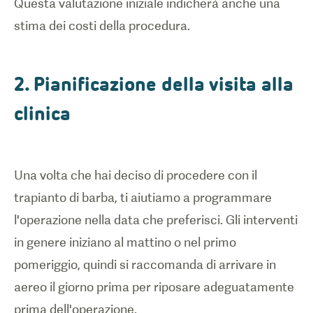
Questa valutazione iniziale indicherà anche una
1
/
0
Procedura
2. Pianificazione della visita alla
del
clinica
trapianto di
barba
Una volta che hai deciso di procedere con il
trapianto di barba, ti aiutiamo a programmare
l'operazione nella data che preferisci. Gli interventi
in genere iniziano al mattino o nel primo
pomeriggio, quindi si raccomanda di arrivare in
aereo il giorno prima per riposare adeguatamente
prima dell'operazione.