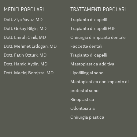
MEDICI POPOLARI
TRATTAMENTI POPOLARI
Dott. Ziya Yavuz, MD
Trapianto di capelli
Dott. Gokay Bilgin, MD
Trapianto di capelli FUE
Dott. Emrah Cinik, MD
Chirurgia di impianto dentale
Dott. Mehmet Erdogan, MD
Faccette dentali
Dott. Fatih Ozturk, MD
Trapianto di capelli
Dott. Hamid Aydin, MD
Mastoplastica additiva
Dott. Maciej Borejsza, MD
Lipofilling al seno
Mastoplastica con impianto di
protesi al seno
Rinoplastica
Odontoiatria
Chirurgia plastica