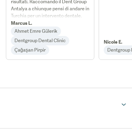
risultati. Raccomando il Dent Group
Antalya a chiunque pensi di andare in
Turchia per un intervento dentale.
Marcus L.
Ahmet Emre Gülerik
Dentgroup Dental Clinic
Nicole E.
Çağaşan Pirpir
Dentgroup D