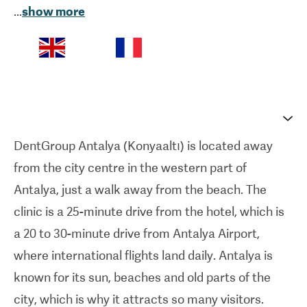
...
show more
lab
.
The doctors at DentGroup provide very
personalised treatments by using digital dentistry,
which involves 3D scanning of the mouth to make
highly accurate and well-fitting dental prosthetics
in the lab. They use 3D printing with organic,
DentGroup Antalya (Konyaaltı) is located away
biocompatible materials. Combined with the many
from the city centre in the western part of
years’ experience that their doctors have,
Antalya, just a walk away from the beach. The
DentGroup is a highly advanced clinic.
clinic is a 25-minute drive from the hotel, which is
a 20 to 30-minute drive from Antalya Airport,
where international flights land daily. Antalya is
known for its sun, beaches and old parts of the
city, which is why it attracts so many visitors.