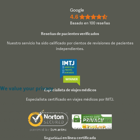
Google
4.6
★★★★½
Basado en 100 reseñas
Reseñas de pacientes verificados
Nuestro servicio ha sido calificado por cientos de revisiones de pacientes
independientes.
We value your privacy
Especialista de viajes médicos
Especialista certificado en viajes médicos por IMTJ.
We use cookies to enhance your browsing experience,
serve personalized content, and analyze our traffic. By
clicking "Accept All", you consent to our use of cookies.
Read our
Privacy Policy
for more information.
Accept All
Reject All
Customize
Seguridad en línea certificada