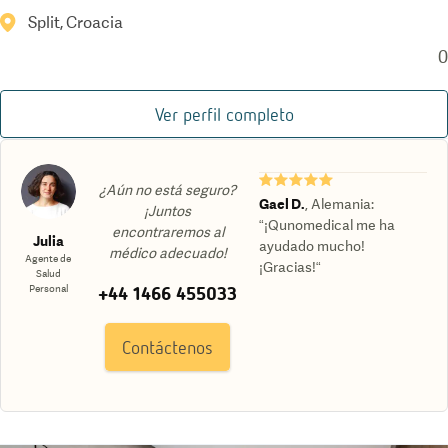
Split, Croacia
0
Ver perfil completo
★★★★★
¿Aún no está seguro?
Gael D.
,
Alemania
:
¡Juntos
“¡Qunomedical me ha
encontraremos al
Julia
ayudado mucho!
médico adecuado!
Agente de
¡Gracias!“
Salud
+44 1466 455033
Personal
Contáctenos