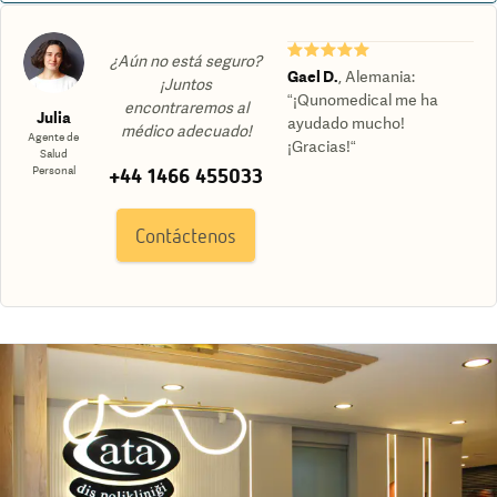
★★★★★
¿Aún no está seguro?
Gael D.
,
Alemania
:
¡Juntos
“¡Qunomedical me ha
encontraremos al
Julia
ayudado mucho!
médico adecuado!
Agente de
¡Gracias!“
Salud
+44 1466 455033
Personal
Contáctenos