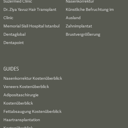
Suzermed Clinic
Nasenkorrektur
Dr. Ziya Yavuz Hair Transplant
Künstliche Befruchtung im
Clinic
Ausland
Memorial Sisli Hospital Istanbul
Zahnimplantat
Dentaglobal
Brustvergrößerung
Dentapoint
GUIDES
Nasenkorrektur Kostenüberblick
Veneers Kostenüberblick
Adipositaschirurgie
Kostenüberblick
Fettabsaugung Kostenüberblick
Haartransplantation