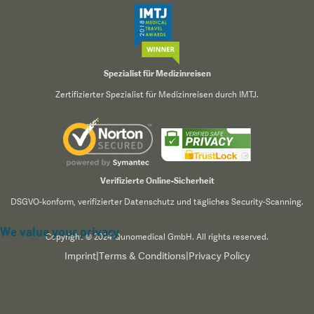
Spezialist für Medizinreisen
Zertifizierter Spezialist für Medizinreisen durch IMTJ.
Verifizierte Online-Sicherheit
DSGVO-konform, verifizierter Datenschutz und tägliches Security-Scanning.
We value your privacy
Copyright © 2024 Qunomedical GmbH. All rights reserved.
Imprint
|
Terms & Conditions
|
Privacy Policy
We use cookies to enhance your browsing experience,
serve personalized content, and analyze our traffic. By
clicking "Accept All", you consent to our use of cookies.