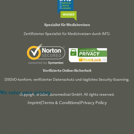
Spezialist für Medizinreisen
Zertifizierter Spezialist für Medizinreisen durch IMTJ.
Verifizierte Online-Sicherheit
DSGVO-konform, verifizierter Datenschutz und tägliches Security-Scanning.
We value your privacy
Copyright © 2024 Qunomedical GmbH. All rights reserved.
Imprint
|
Terms & Conditions
|
Privacy Policy
We use cookies to enhance your browsing experience,
serve personalized content, and analyze our traffic. By
clicking "Accept All", you consent to our use of cookies.
Read our
Privacy Policy
for more information.