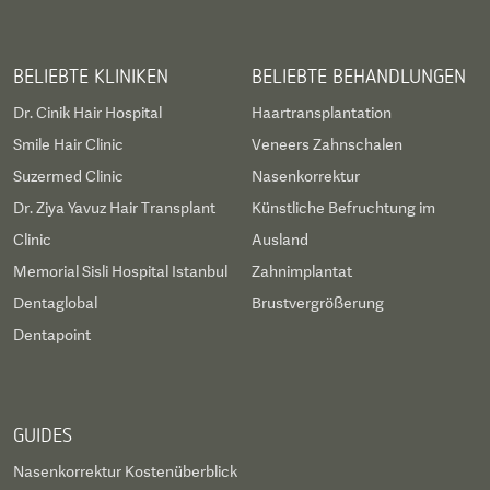
BELIEBTE KLINIKEN
BELIEBTE BEHANDLUNGEN
Dr. Cinik Hair Hospital
Haartransplantation
Smile Hair Clinic
Veneers Zahnschalen
Suzermed Clinic
Nasenkorrektur
Dr. Ziya Yavuz Hair Transplant
Künstliche Befruchtung im
Clinic
Ausland
Memorial Sisli Hospital Istanbul
Zahnimplantat
Dentaglobal
Brustvergrößerung
Dentapoint
GUIDES
Nasenkorrektur Kostenüberblick