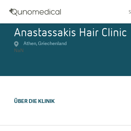
S
Anastassakis Hair Clinic
Athen
,
Griechenland
NaN
ÜBER DIE KLINIK