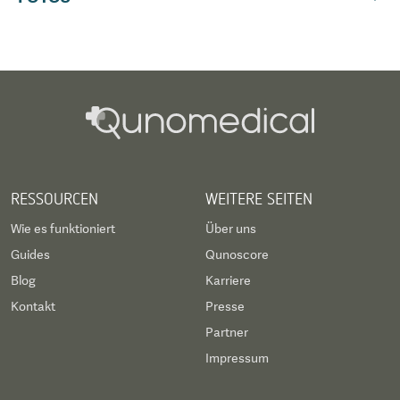
Komfort in diesem 9 Hektar großen
Krankenhauskomplex, der Dolmetscherdienste
für über 20 Sprachen, Unterstützung bei der
Krankenversicherung,
Botschaftsverbindungsdienste und
Überweisungen bietet. Jedes Patientenzimmer
bietet eine komfortable Unterkunft, eine Auswahl
RESSOURCEN
WEITERE SEITEN
an Mahlzeiten und eine 24-Stunden-Betreuung.
Wie es funktioniert
Über uns
Guides
Qunoscore
Blog
Karriere
Kontakt
Presse
Partner
Impressum