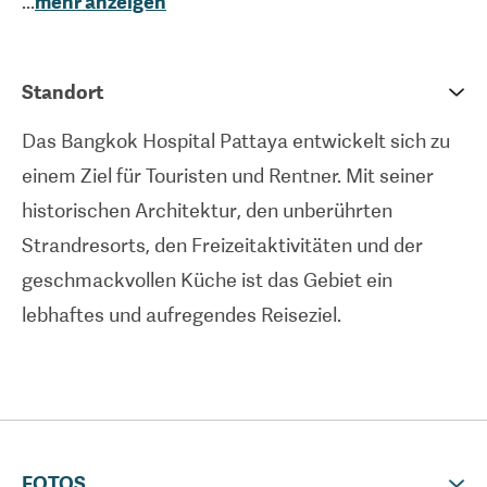
...
mehr anzeigen
beschäftigt das Bangkok Hospital Pattaya über
100 Vollzeitspezialisten in einer Einrichtung mit 400
Betten. Das Bangkok Hospital Pattaya bietet
Standort
Patienten eine breite Palette medizinischer
Das Bangkok Hospital Pattaya entwickelt sich zu
Dienstleistungen an, darunter ein Herzzentrum
einem Ziel für Touristen und Rentner. Mit seiner
mit zwei Katheterisierungslabors. Zu den
historischen Architektur, den unberührten
Spezialgebieten des Krankenhauses gehören ein
Strandresorts, den Freizeitaktivitäten und der
Schönheitszentrum, ein Zentrum für Dermatologie
geschmackvollen Küche ist das Gebiet ein
und Kosmetik, ein Zentrum für Gehirn- und
lebhaftes und aufregendes Reiseziel.
Neurowissenschaften, Notfallmedizin und ein
Zentrum für minimal-invasive
Wirbelsäulenchirurgie, das von hochqualifizierten
Spezialisten in jedem Bereich geleitet wird.
Einheimische und internationale Patienten finden
FOTOS