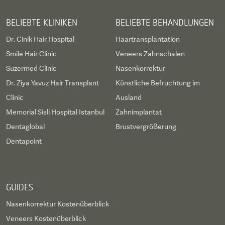
BELIEBTE KLINIKEN
BELIEBTE BEHANDLUNGEN
Dr. Cinik Hair Hospital
Haartransplantation
Smile Hair Clinic
Veneers Zahnschalen
Suzermed Clinic
Nasenkorrektur
Dr. Ziya Yavuz Hair Transplant
Künstliche Befruchtung im
Clinic
Ausland
Memorial Sisli Hospital Istanbul
Zahnimplantat
Dentaglobal
Brustvergrößerung
Dentapoint
GUIDES
Nasenkorrektur Kostenüberblick
Veneers Kostenüberblick