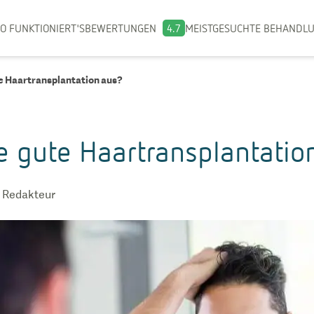
O FUNKTIONIERT'S
BEWERTUNGEN
4.7
MEISTGESUCHTE BEHANDL
te Haartransplantation aus?
e gute Haartransplantatio
 Redakteur