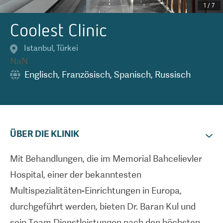
1
/
7
Coolest Clinic
Istanbul
,
Türkei
NaN
Englisch
,
Französisch
,
Spanisch
,
Russisch
ÜBER DIE KLINIK
Mit Behandlungen, die im Memorial Bahcelievler
Hospital, einer der bekanntesten
Multispezialitäten-Einrichtungen in Europa,
durchgeführt werden, bieten Dr. Baran Kul und
sein Team Dienstleistungen nach den höchsten