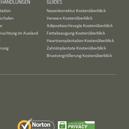
BEHANDLUNGEN
GUIDES
tation
Nasenkorrektur Kostenüberblick
schalen
Veneers Kostenüberblick
ur
Adipositaschirurgie Kostenüberblick
fruchtung im Ausland
Fettabsaugung Kostenüberblick
t
Haartransplantation Kostenüberblick
erung
Zahnimplantate Kostenüberblick
Brustvergrößerung Kostenüberblick