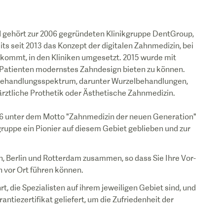
d gehört zur 2006 gegründeten Klinikgruppe DentGroup,
ts seit 2013 das Konzept der digitalen Zahnmedizin, bei
z kommt, in den Kliniken umgesetzt. 2015 wurde mit
m Patienten modernstes Zahndesign bieten zu können.
s Behandlungsspektrum, darunter Wurzelbehandlungen,
ärztliche Prothetik oder Ästhetische Zahnmedizin.
006 unter dem Motto "Zahnmedizin der neuen Generation"
gruppe ein Pionier auf diesem Gebiet geblieben und zur
ln, Berlin und Rotterdam zusammen, so dass Sie Ihre Vor-
vor Ort führen können.
 die Spezialisten auf ihrem jeweiligen Gebiet sind, und
tiezertifikat geliefert, um die Zufriedenheit der