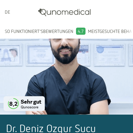
DEUTSCH
SO FUNKTIONIERT'S
BEWERTUNGEN
4.7
MEISTGESUCHTE BEH
Sehr gut
8,2
Qunoscore
Dr. Deniz Ozgur Sucu