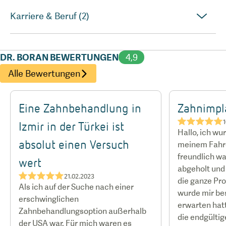
Karriere & Beruf (2)
DR. BORAN BEWERTUNGEN
4,9
Alle Bewertungen
Eine Zahnbehandlung in
Zahnimpl
★★★★★
1
Izmir in der Türkei ist
Hallo, ich w
absolut einen Versuch
meinem Fahre
freundlich w
wert
abgeholt und 
★★★★★
21.02.2023
die ganze Proz
Als ich auf der Suche nach einer
wurde mir be
erschwinglichen
erwarten hatt
Zahnbehandlungsoption außerhalb
die endgülti
der USA war. Für mich waren es