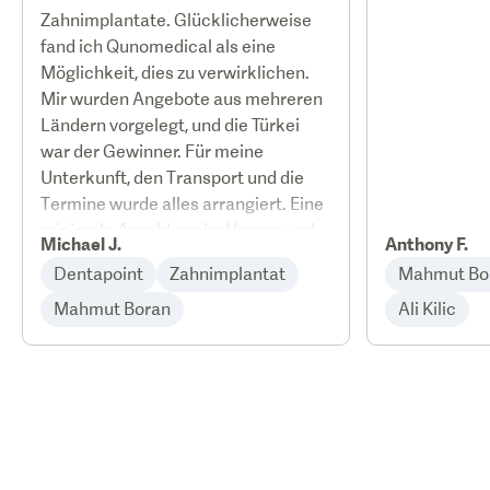
Zahnimplantate. Glücklicherweise
fand ich Qunomedical als eine
Möglichkeit, dies zu verwirklichen.
Mir wurden Angebote aus mehreren
Ländern vorgelegt, und die Türkei
war der Gewinner. Für meine
Unterkunft, den Transport und die
Termine wurde alles arrangiert. Eine
minimale Anzahlung im Voraus und
Michael J.
Anthony F.
von dem Moment an, als ich in Izmir
Dentapoint
Zahnimplantat
Mahmut Bo
ankam, lief alles wie versprochen.
Vom Abholen am Flughafen bis hin
Mahmut Boran
Ali Kilic
zum Fahren zu den Terminen. Mein
Zahnarzt, Dr. Mahmut, war großartig.
Er war schmerzfrei und hat mich von
Anfang an beruhigt. Ich habe die
Zähne, die ich wollte. Vielen Dank an
Qunomedical und vielen Dank an