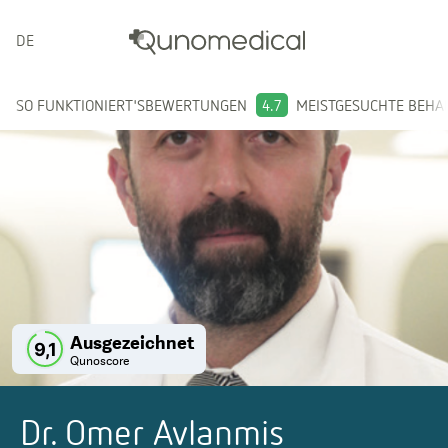
DEUTSCH
SO FUNKTIONIERT'S
BEWERTUNGEN
4.7
MEISTGESUCHTE BEH
Ausgezeichnet
9,1
Qunoscore
Dr. Omer Avlanmis