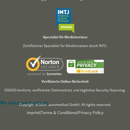
Spezialist für Medizinreisen
Zertifizierter Spezialist für Medizinreisen durch IMTJ.
Verifizierte Online-Sicherheit
DSGVO-konform, verifizierter Datenschutz und tägliches Security-Scanning.
We value your privacy
Copyright © 2024 Qunomedical GmbH. All rights reserved.
Imprint
|
Terms & Conditions
|
Privacy Policy
We use cookies to enhance your browsing experience,
serve personalized content, and analyze our traffic. By