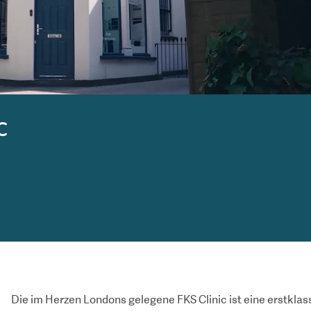
c
Die im Herzen Londons gelegene FKS Clinic ist eine erstklas