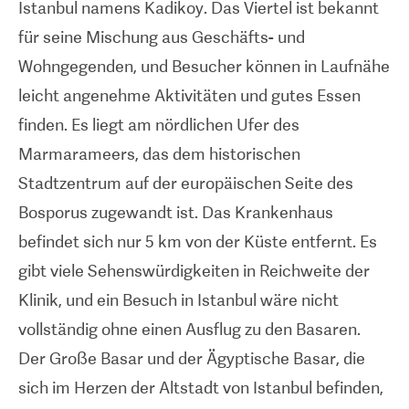
Istanbul namens Kadikoy. Das Viertel ist bekannt
Forschung und Technologie mit der klinischen
für seine Mischung aus Geschäfts- und
Versorgung integriert. Es verfügt über ein
Wohngegenden, und Besucher können in Laufnähe
Internationales Patientenzentrum mit einem Team
leicht angenehme Aktivitäten und gutes Essen
von Beratern und Dolmetschern, die die
finden. Es liegt am nördlichen Ufer des
medizinischen, Reise-, Unterkunfts-, Freizeit- und
Marmarameers, das dem historischen
sonstigen Bedürfnisse der Patienten koordinieren.
Stadtzentrum auf der europäischen Seite des
Bosporus zugewandt ist. Das Krankenhaus
befindet sich nur 5 km von der Küste entfernt. Es
gibt viele Sehenswürdigkeiten in Reichweite der
Klinik, und ein Besuch in Istanbul wäre nicht
vollständig ohne einen Ausflug zu den Basaren.
Der Große Basar und der Ägyptische Basar, die
sich im Herzen der Altstadt von Istanbul befinden,