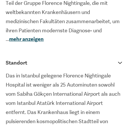
Teil der Gruppe Florence Nightingale, die mit
weltbekannten Krankenhäusern und
medizinischen Fakultäten zusammenarbeitet, um
ihren Patienten modernste Diagnose- und
...
mehr anzeigen
Behandlungsmethoden anzubieten. Das
Krankenhaus wurde von der Joint Commission
International akkreditiert und ist ISO-zertifiziert.
Standort
Zu den Abteilungen der Einrichtung gehören unter
Das in Istanbul gelegene Florence Nightingale
anderem plastische und ästhetische Chirurgie,
Hospital ist weniger als 25 Autominuten sowohl
Haartransplantation, Kardiologie, Neurologie,
vom Sabiha Gökçen International Airport als auch
Gastroenterologie, Zahnmedizin, Onkologie sowie
vom Istanbul Atatürk International Airport
Geburtshilfe und Gynäkologie. Das Krankenhaus
entfernt. Das Krankenhaus liegt in einem
bietet eine patientenzentrierte und spezialisierte
pulsierenden kosmopolitischen Stadtteil von
Gesundheitsversorgung, indem es Ausbildung,