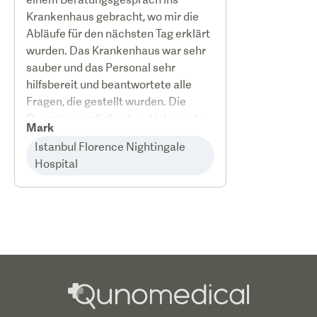
Krankenhaus gebracht, wo mir die
Abläufe für den nächsten Tag erklärt
wurden. Das Krankenhaus war sehr
sauber und das Personal sehr
hilfsbereit und beantwortete alle
Fragen, die gestellt wurden. Die
Operation verlief gut und ich wurde
Mark
zurück in mein Hotel geschickt und
Istanbul Florence Nightingale
kam am nächsten Morgen zurück,
Hospital
um meine Haare zu waschen. Dann
wurde ich zurück zum Flughafen
gebracht, um meine Heimreise
anzutreten. Ich würde Qunomedical
empfehlen, da sie sehr professionell
sind und ein gutes Preis-Leistungs-
Verhältnis haben.