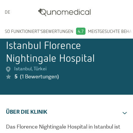
DEUTSCH
SO FUNKTIONIERT'S
BEWERTUNGEN
4.7
MEISTGESUCHTE BEH
Istanbul Florence
Nightingale Hospital
Istanbul
,
Türkei
5
(
1
Bewertungen
)
ÜBER DIE KLINIK
Das Florence Nightingale Hospital in Istanbul ist