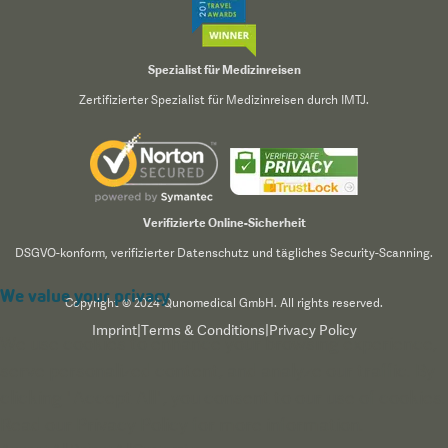
Spezialist für Medizinreisen
Zertifizierter Spezialist für Medizinreisen durch IMTJ.
Verifizierte Online-Sicherheit
DSGVO-konform, verifizierter Datenschutz und tägliches Security-Scanning.
We value your privacy
Copyright © 2024 Qunomedical GmbH. All rights reserved.
Imprint
|
Terms & Conditions
|
Privacy Policy
We use cookies to enhance your browsing experience,
serve personalized content, and analyze our traffic. By
clicking "Accept All", you consent to our use of cookies.
Read our
Privacy Policy
for more information.