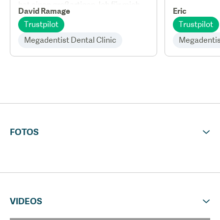
hat einen großartigen Job für mich
David Ramage
Eric
gemacht.
Trustpilot
Trustpilot
Megadentist Dental Clinic
Megadentist
FOTOS
VIDEOS