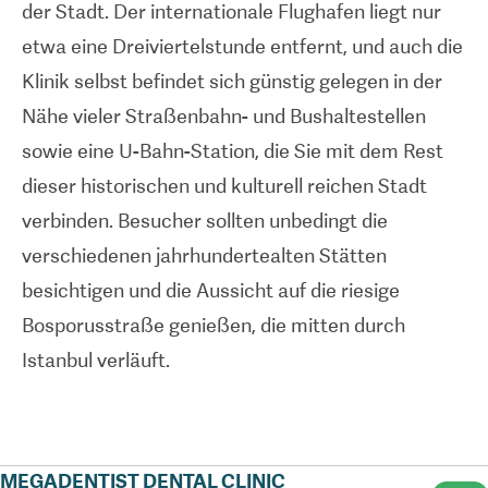
der Stadt. Der internationale Flughafen liegt nur
gewährleisten. Die Praxis verfügt über drei
etwa eine Dreiviertelstunde entfernt, und auch die
Operationssäle und hat den Vorteil eines eigenen
Klinik selbst befindet sich günstig gelegen in der
Dentallabors. Gegen einen Aufpreis ist für
Nähe vieler Straßenbahn- und Bushaltestellen
Patienten, die dies wünschen oder benötigen, eine
sowie eine U-Bahn-Station, die Sie mit dem Rest
Vollsedierung möglich, die nach türkischem Recht
dieser historischen und kulturell reichen Stadt
in einem Krankenhaus durchgeführt wird.
verbinden. Besucher sollten unbedingt die
verschiedenen jahrhundertealten Stätten
Zudem verfügt Megadentist Zahnklinik über ein
besichtigen und die Aussicht auf die riesige
Zertifikat des türkischen
Bosporusstraße genießen, die mitten durch
Gesundheitsministeriums für internationalen
Istanbul verläuft.
Gesundheitstourismus, welches das Engagement
der Klinik für die Betreuung ihrer ausländischen
Patienten belegt. An der Rezeption werden
Patienten immer in englischer Sprache
MEGADENTIST DENTAL CLINIC