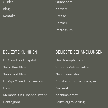
Guides
Qunoscore
Blog
Karriere
Kontakt
Presse
Partner
Impressum
BELIEBTE KLINIKEN
BELIEBTE BEHANDLUNGEN
Dr. Cinik Hair Hospital
Haartransplantation
Smile Hair Clinic
Veneers Zahnschalen
Suzermed Clinic
Nasenkorrektur
Dr. Ziya Yavuz Hair Transplant
Künstliche Befruchtung im
Clinic
Ausland
Memorial Sisli Hospital Istanbul
Zahnimplantat
Dentaglobal
Brustvergrößerung