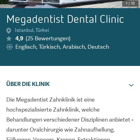
1
/
10
Megadentist Dental Clinic
Istanbul
,
Türkei
4,9
(
25
Bewertungen
)
Englisch
,
Türkisch
,
Arabisch
,
Deutsch
ÜBER DIE KLINIK
Die Megadentist Zahnklinik ist eine
hochspezialisierte Zahnklinik, welche
Behandlungen verschiedener Disziplinen anbietet -
darunter Oralchirurgie wie Zahnaufhellung,
Füllungen, Veneers, Kronen, Extraktionen,