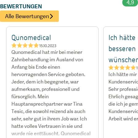
4,9
empfangen, da das gesamte Team - einschließlich
BEWERTUNGEN
der Zahnärzte - fließend Englisch spricht. Es gibt
Alle Bewertungen
auch arabisch- und deutschsprachige Mitarbeiter,
zusätzlich kann das engagierte
Qunomedical
Ich hätte
Gästebetreuungsteam bei Bedarf auch einen
★★★★★
15.10.2023
besseren
Qunomedical hat mir bei meiner
Übersetzer vermitteln. Es werden außerdem
wünschen
Zahnbehandlung im Ausland von
Transfers für Patienten arrangiert und sogar eine
Anfang bis Ende einen
★★★★★
1
Stadtrundfahrt für diejenigen angeboten, die drei
hervorragenden Service geboten.
Ich hätte mir
Jeder, dem ich begegnete, war
Kundenservi
aufmerksam, professionell und
Sehr professi
fürsorglich. Mein
Ehrlich gesag
Hauptansprechpartner war Tina
die ich je g
Tesic, die sowohl reizend als auch
Kundenservic
sehr, sehr gut in ihrem Job war. Ich
Arbeit wird er
hatte volles Vertrauen in sie und
wurde nie enttäuscht. Qunomedical