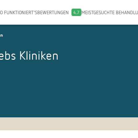
O FUNKTIONIERT'S
BEWERTUNGEN
4.7
MEISTGESUCHTE BEHANDL
en
ebs
Kliniken