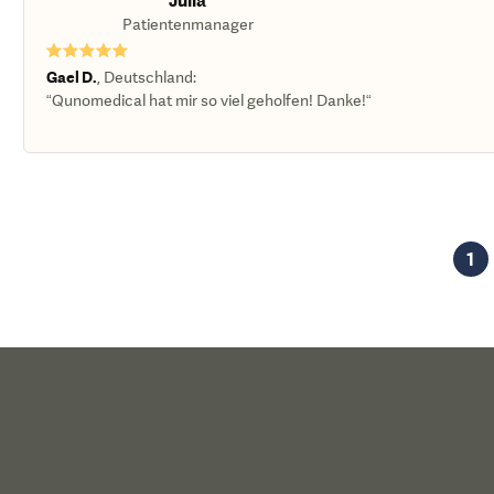
Julia
Patientenmanager
★★★★★
Gael D.
,
Deutschland
:
“Qunomedical hat mir so viel geholfen! Danke!“
1