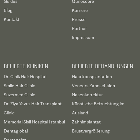
Guides
Qunoscore
Blog
Karriere
Kontakt
Presse
Partner
Impressum
BELIEBTE KLINIKEN
BELIEBTE BEHANDLUNGEN
Dr. Cinik Hair Hospital
Haartransplantation
Smile Hair Clinic
Veneers Zahnschalen
Suzermed Clinic
Nasenkorrektur
Dr. Ziya Yavuz Hair Transplant
Künstliche Befruchtung im
Clinic
Ausland
Memorial Sisli Hospital Istanbul
Zahnimplantat
Dentaglobal
Brustvergrößerung