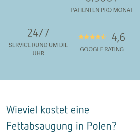
PATIENTEN PRO MONAT
24/
7
4,6
★★★★½
SERVICE RUND UM DIE
GOOGLE RATING
UHR
Wieviel kostet eine
Fettabsaugung in Polen?