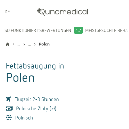
DEUTSCH
SO FUNKTIONIERT'S
BEWERTUNGEN
4.7
MEISTGESUCHTE BEH
...
...
Polen
Fettabsaugung
in
Polen
Flugzeit 2-3 Stunden
Polnische Zloty (zł)
Polnisch