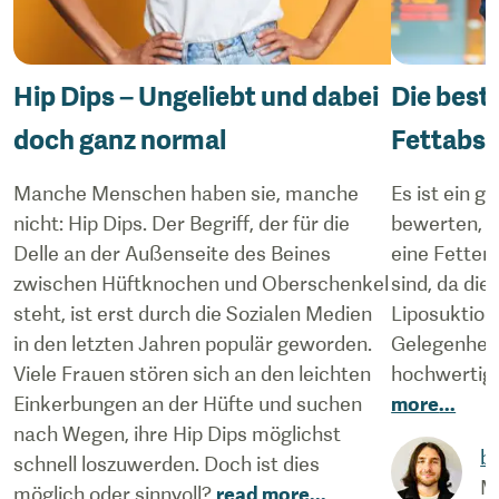
Hip Dips – Ungeliebt und dabei
Die best
doch ganz normal
Fettabs
Manche Menschen haben sie, manche
Es ist ein g
nicht: Hip Dips. Der Begriff, der für die
bewerten, w
Delle an der Außenseite des Beines
eine Fetten
zwischen Hüftknochen und Oberschenkel
sind, da di
steht, ist erst durch die Sozialen Medien
Liposuktion
in den letzten Jahren populär geworden.
Gelegenheit i
Viele Frauen stören sich an den leichten
hochwertige
Einkerbungen an der Hüfte und suchen
more
...
nach Wegen, ihre Hip Dips möglichst
b
schnell loszuwerden. Doch ist dies
M
möglich oder sinnvoll?
read more
...