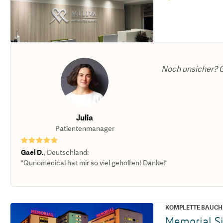
Noch unsicher? G
Julia
Patientenmanager
★★★★★
Gael D.
,
Deutschland
:
“Qunomedical hat mir so viel geholfen! Danke!“
KOMPLETTE BAUCH
Memorial Si