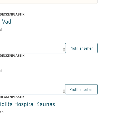
DECKENPLASTIK
l Vadi
ei
Profil ansehen
0
DECKENPLASTIK
ei
Profil ansehen
0
DECKENPLASTIK
iolita Hospital Kaunas
uen