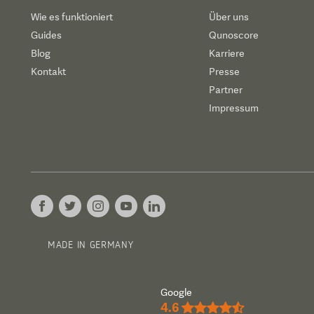
Wie es funktioniert
Über uns
Guides
Qunoscore
Blog
Karriere
Kontakt
Presse
Partner
Impressum
MADE IN GERMANY
Google
4.6
★★★★½