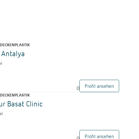
DECKENPLASTIK
c Antalya
ei
Profil ansehen
0
DECKENPLASTIK
ur Basat Clinic
ei
Profil ansehen
0