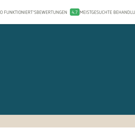
O FUNKTIONIERT'S
BEWERTUNGEN
4.7
MEISTGESUCHTE BEHANDL
n