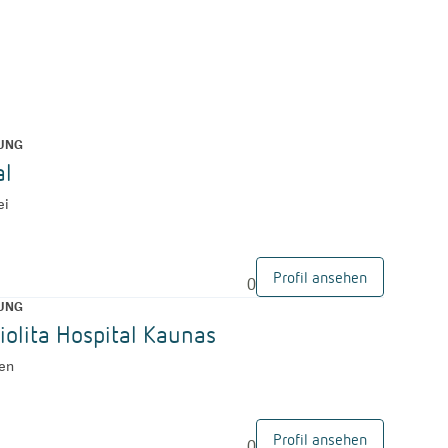
NG
al
ei
Profil ansehen
0
NG
iolita Hospital Kaunas
uen
Profil ansehen
0