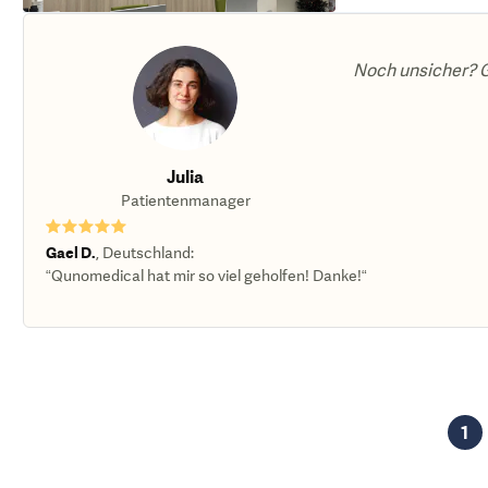
Noch unsicher? G
Julia
Patientenmanager
★★★★★
Gael D.
,
Deutschland
:
“Qunomedical hat mir so viel geholfen! Danke!“
1