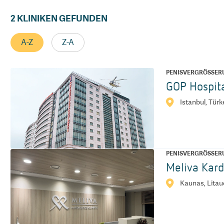
2
KLINIKEN GEFUNDEN
A-Z
Z-A
PENISVERGRÖSSERU
GOP Hospit
Istanbul, Türk
PENISVERGRÖSSERU
Meliva Kard
Kaunas, Lita