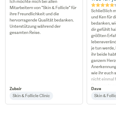
Ich möchte mich bei allen
★★★★★
1
Mitarbeitern von "Skin & Follicle" für
Schließlich m
ihre Freundlichkeit und die
und Ken für d
hervorragende Qualität bedanken.
bedanken, wie
Unterstützung während der
dir gefühlt ha
gesamten Reise.
größten Erfa
lebensveränd
je tun werde, 
ihr beide hab
ganzem Herzen
Anerkennung 
wie ihr euch 
nicht einmal 
Gegensatz zu
Zubair
Dave
ich gegangen
Skin & Follicle Clinic
Skin & Folli
gesetzt gefühl
fühlte mich w
Eigentümer. 