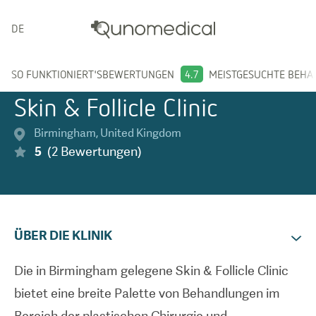
DEUTSCH
SO FUNKTIONIERT'S
BEWERTUNGEN
4.7
MEISTGESUCHTE BEH
Skin & Follicle Clinic
Birmingham
,
United Kingdom
5
(
2
Bewertungen
)
ÜBER DIE KLINIK
Die in Birmingham gelegene Skin & Follicle Clinic
bietet eine breite Palette von Behandlungen im
Bereich der plastischen Chirurgie und