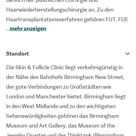
Haarwiederherstellungschirurgie an. Zu den
Haartransplantationsverfahren gehören FUT, FUE
...
mehr anzeigen
und ARTAS, die neueste
Haartransplantationstechnik, bei der mittels eines
Roboterverfahrens Haarfollikel für die
Standort
Verpflanzung präzise entnommen werden. Wie bei
Die Skin & Follicle Clinic liegt verkehrsgünstig in
FUE bleibt im Spenderbereich keine Narbe zurück,
der Nähe des Bahnhofs Birmingham New Street,
da die Follikel einzeln entnommen werden. Zu den
der gute Verbindungen zu Großstädten wie
nicht-chirurgischen Verfahren, die von der
London und Manchester bietet. Birmingham liegt
hochmodernen Klinik angeboten werden, gehören
in den West Midlands und zu den wichtigsten
Füllungen, Fadenlift und PRP-Behandlung.
Sehenswürdigkeiten gehören das Birmingham
Internationale Patienten, die die Haut- und
Museum and Art Gallery, das Museum of the
Follikelklinik besuchen, werden von einem
Jewelry Quarter und der Thinktank (Birmingham
speziellen Concierge-Service profitieren, der