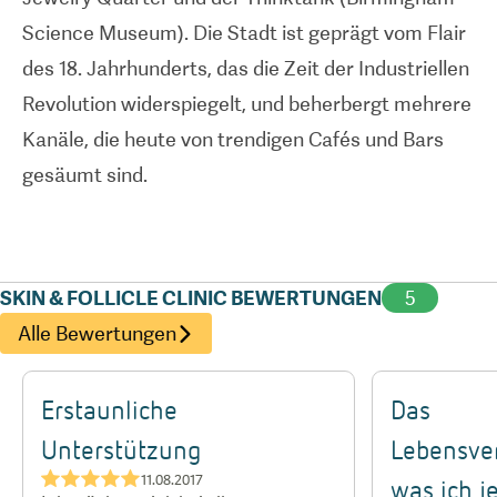
Science Museum). Die Stadt ist geprägt vom Flair
Übersetzungsdienste, Abholung vom Flughafen
des 18
.
Jahrhunderts, das die Zeit der Industriellen
und Übertragung von Krankenakten umfasst.
Revolution widerspiegelt, und beherbergt mehrere
Kanäle, die heute von trendigen Cafés und Bars
gesäumt sind.
SKIN & FOLLICLE CLINIC BEWERTUNGEN
5
Alle Bewertungen
Erstaunliche
Das
Unterstützung
Lebensver
★★★★★
11.08.2017
was ich j