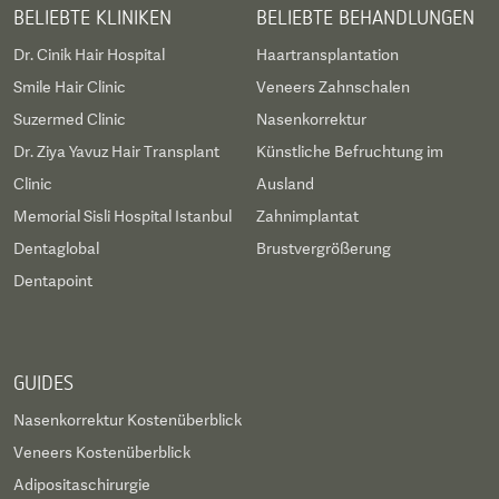
BELIEBTE KLINIKEN
BELIEBTE BEHANDLUNGEN
Dr. Cinik Hair Hospital
Haartransplantation
Smile Hair Clinic
Veneers Zahnschalen
Suzermed Clinic
Nasenkorrektur
Dr. Ziya Yavuz Hair Transplant
Künstliche Befruchtung im
Clinic
Ausland
Memorial Sisli Hospital Istanbul
Zahnimplantat
Dentaglobal
Brustvergrößerung
Dentapoint
GUIDES
Nasenkorrektur Kostenüberblick
Veneers Kostenüberblick
Adipositaschirurgie