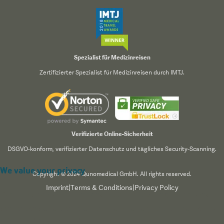
Spezialist für Medizinreisen
Zertifizierter Spezialist für Medizinreisen durch IMTJ.
Verifizierte Online-Sicherheit
DSGVO-konform, verifizierter Datenschutz und tägliches Security-Scanning.
We value your privacy
Copyright © 2024 Qunomedical GmbH. All rights reserved.
Imprint
|
Terms & Conditions
|
Privacy Policy
We use cookies to enhance your browsing experience,
serve personalized content, and analyze our traffic. By
clicking "Accept All", you consent to our use of cookies.