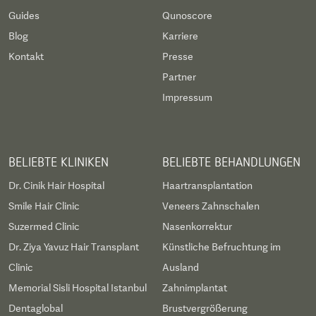
Guides
Qunoscore
Blog
Karriere
Kontakt
Presse
Partner
Impressum
BELIEBTE KLINIKEN
BELIEBTE BEHANDLUNGEN
Dr. Cinik Hair Hospital
Haartransplantation
Smile Hair Clinic
Veneers Zahnschalen
Suzermed Clinic
Nasenkorrektur
Dr. Ziya Yavuz Hair Transplant
Künstliche Befruchtung im
Clinic
Ausland
Memorial Sisli Hospital Istanbul
Zahnimplantat
Dentaglobal
Brustvergrößerung