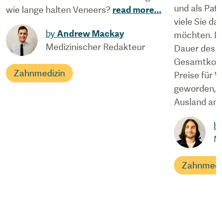
und als Pat
wie lange halten Veneers?
read more
...
viele Sie d
by
Andrew Mackay
möchten. D
Medizinischer Redakteur
Dauer des V
Gesamtkoste
Zahnmedizin
Preise für 
geworden, v
Ausland anfe
b
M
Zahnmedi