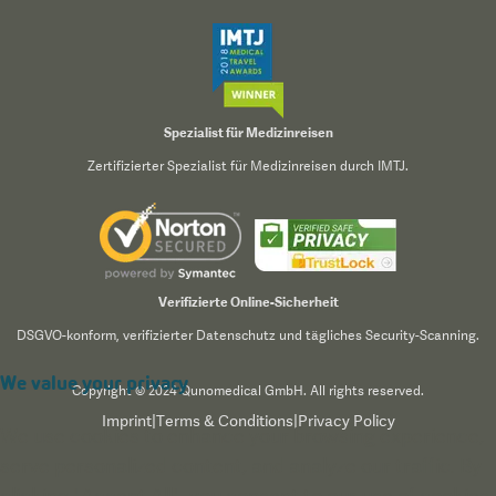
Spezialist für Medizinreisen
Zertifizierter Spezialist für Medizinreisen durch IMTJ.
Verifizierte Online-Sicherheit
DSGVO-konform, verifizierter Datenschutz und tägliches Security-Scanning.
We value your privacy
Copyright © 2024 Qunomedical GmbH. All rights reserved.
Imprint
|
Terms & Conditions
|
Privacy Policy
We use cookies to enhance your browsing experience,
serve personalized content, and analyze our traffic. By
clicking "Accept All", you consent to our use of cookies.