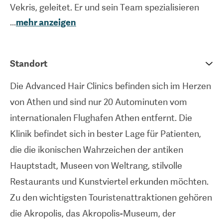
Vekris, geleitet. Er und sein Team spezialisieren
...
mehr anzeigen
sich auf die Technik der Follicular Unit Extraction
(FUE) Haartransplantation, bei der jede follikulare
Einheit vor der Verpflanzung einzeln entnommen
Standort
wird. FUE beinhaltet ein minimales
Die Advanced Hair Clinics befinden sich im Herzen
Infektionsrisiko, keine größeren Narben, eine
von Athen und sind nur 20 Autominuten vom
schnellere Genesungszeit als die traditionelle
internationalen Flughafen Athen entfernt. Die
Methode (bei der ein Streifen Kopfhaut entfernt
Klinik befindet sich in bester Lage für Patienten,
wird) und natürlichere Ergebnisse als andere
die die ikonischen Wahrzeichen der antiken
traditionelle Haartransplantationsmethoden.
Hauptstadt, Museen von Weltrang, stilvolle
Augenbrauen- und Bartimplantation sind weitere
Restaurants und Kunstviertel erkunden möchten.
Verfahren, die von der Klinik angeboten werden.
Zu den wichtigsten Touristenattraktionen gehören
Advanced Hair Clinics behandelt jedes Jahr eine
die Akropolis, das Akropolis-Museum, der
große Anzahl internationaler Patienten und bietet