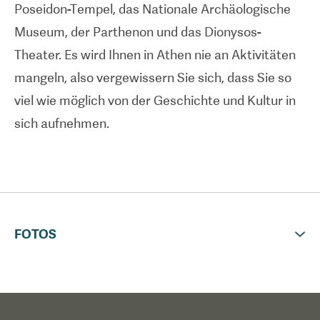
Poseidon-Tempel, das Nationale Archäologische
Pauschalangebote für Patienten an, die zwei
Museum, der Parthenon und das Dionysos-
Gratisübernachtungen in einem Hotel in der Nähe
Theater. Es wird Ihnen in Athen nie an Aktivitäten
des Krankenhauses im Zentrum von Athen und
mangeln, also vergewissern Sie sich, dass Sie so
kostenlose Flughafentransfers beinhalten.
viel wie möglich von der Geschichte und Kultur in
sich aufnehmen.
FOTOS