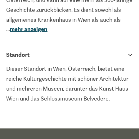
Geschichte zurückblicken. Es dient sowohl als
allgemeines Krankenhaus in Wien als auch als
...
mehr anzeigen
Universitätsklinikum. Es konzentriert sich auf
Lehre, Forschung und Patientenversorgung und
verfügt über ein breites Spektrum an
Standort
Fachgebieten, darunter eine Abteilung für
Dieser Standort in Wien, Österreich, bietet eine
Chirurgie, Geburtshilfe, Gynäkologie und
reiche Kulturgeschichte mit schöner Architektur
Notfallmedizin. Insgesamt verfügt das
und mehreren Museen, darunter das Kunst Haus
Krankenhaus über 1.914 Betten und 48
Wien und das Schlossmuseum Belvedere.
Operationssäle. Zu den Full-Service-Einrichtungen
des AKH Wien gehören eine Kunstgalerie, ein
Blumenladen, ein Cafe, ein Bankgebäude, ein
Gebetsraum, ein Multimedia-Terminal und eine
Tiefgarage. Mit 85 m ist es als eines der größten