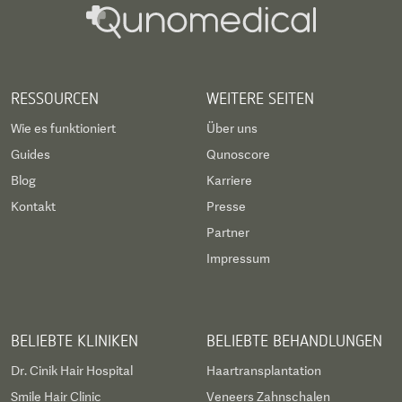
Krankenhäuser der Welt bekannt. Das gut
ausgebildete Personal des AKH Wien setzt sich
mit "Forschung und Lehre zum Wohle des
RESSOURCEN
WEITERE SEITEN
Patienten", wie es in seinem Leitbild heißt, für eine
Wie es funktioniert
Über uns
medizinische Versorgung vom Feinsten ein.
Guides
Qunoscore
Blog
Karriere
Kontakt
Presse
Partner
Impressum
BELIEBTE KLINIKEN
BELIEBTE BEHANDLUNGEN
Dr. Cinik Hair Hospital
Haartransplantation
Smile Hair Clinic
Veneers Zahnschalen