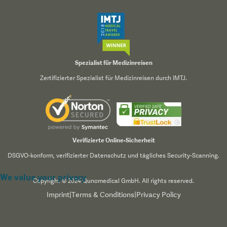
Spezialist für Medizinreisen
Zertifizierter Spezialist für Medizinreisen durch IMTJ.
Verifizierte Online-Sicherheit
DSGVO-konform, verifizierter Datenschutz und tägliches Security-Scanning.
We value your privacy
Copyright © 2024 Qunomedical GmbH. All rights reserved.
Imprint
|
Terms & Conditions
|
Privacy Policy
We use cookies to enhance your browsing experience,
serve personalized content, and analyze our traffic. By