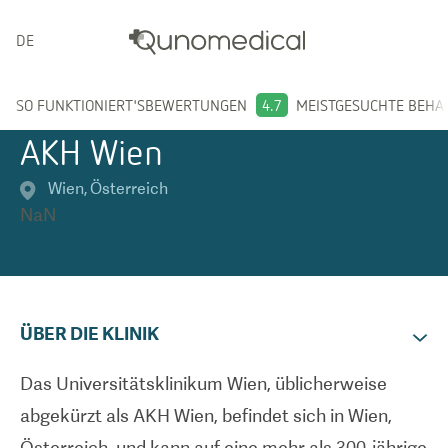
DEUTSCH
SO FUNKTIONIERT'S
BEWERTUNGEN
4.7
MEISTGESUCHTE BEH
AKH Wien
Wien
,
Österreich
NaN
ÜBER DIE KLINIK
Das Universitätsklinikum Wien, üblicherweise
abgekürzt als AKH Wien, befindet sich in Wien,
Österreich, und kann auf eine mehr als 300-jährige