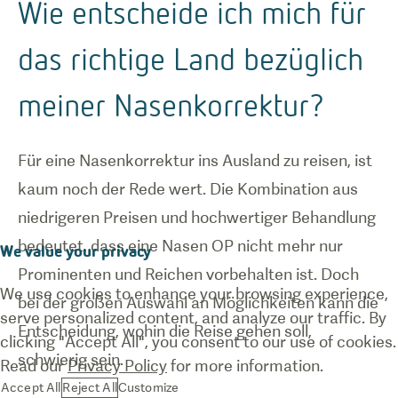
Wie entscheide ich mich für
das richtige Land bezüglich
meiner Nasenkorrektur?
Für eine Nasenkorrektur ins Ausland zu reisen, ist
kaum noch der Rede wert. Die Kombination aus
niedrigeren Preisen und hochwertiger Behandlung
bedeutet, dass eine Nasen OP nicht mehr nur
We value your privacy
Prominenten und Reichen vorbehalten ist. Doch
We use cookies to enhance your browsing experience,
bei der großen Auswahl an Möglichkeiten kann die
serve personalized content, and analyze our traffic. By
Entscheidung, wohin die Reise gehen soll,
clicking "Accept All", you consent to our use of cookies.
schwierig sein.
Read our
Privacy Policy
for more information.
Accept All
Reject All
Customize