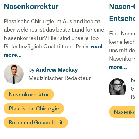
Nasenkorrektur
Nasen-OP
Entscheid
Plastische Chirurgie im Ausland boomt,
aber welches ist das beste Land für eine
Eine Nasenk
Nasenkorrektur? Hier sind unsere Top
keine leich
Picks bezüglich Qualität und Preis.
read
uns mit der 
more
...
Nasenkorre
more
...
by
Andrew Mackay
Medizinischer Redakteur
by
Ges
Nasenkorrektur
Red
Plastische Chirurgie
Nasenkor
Reise und Gesundheit