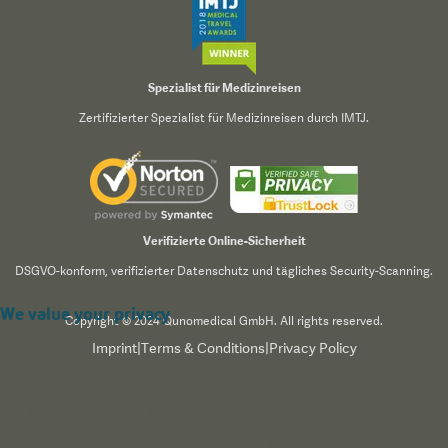
Spezialist für Medizinreisen
Zertifizierter Spezialist für Medizinreisen durch IMTJ.
Verifizierte Online-Sicherheit
DSGVO-konform, verifizierter Datenschutz und tägliches Security-Scanning.
We value your privacy
Copyright © 2024 Qunomedical GmbH. All rights reserved.
Imprint
|
Terms & Conditions
|
Privacy Policy
We use cookies to enhance your browsing experience,
serve personalized content, and analyze our traffic. By
clicking "Accept All", you consent to our use of cookies.
Read our
Privacy Policy
for more information.