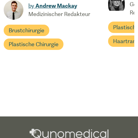
Ges
by
Andrew Mackay
Red
Medizinischer Redakteur
Plastisch
Brustchirurgie
Haartrans
Plastische Chirurgie