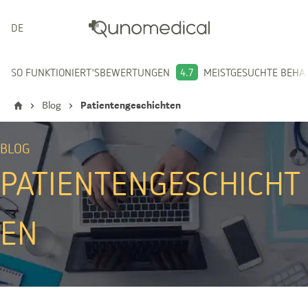
DEUTSCH
SO FUNKTIONIERT'S
BEWERTUNGEN
4.7
MEISTGESUCHTE BEH
Blog
Patientengeschichten
BLOG
PATIENTENGESCHICHT
EN