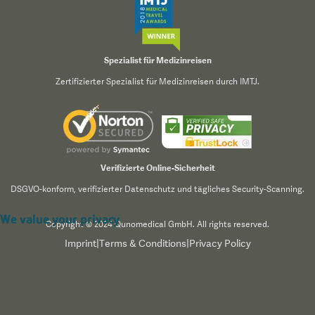
Spezialist für Medizinreisen
Zertifizierter Spezialist für Medizinreisen durch IMTJ.
Verifizierte Online-Sicherheit
DSGVO-konform, verifizierter Datenschutz und tägliches Security-Scanning.
We value your privacy
Copyright © 2024 Qunomedical GmbH. All rights reserved.
Imprint
|
Terms & Conditions
|
Privacy Policy
We use cookies to enhance your browsing experience,
serve personalized content, and analyze our traffic. By
clicking "Accept All", you consent to our use of cookies.
Read our
Privacy Policy
for more information.