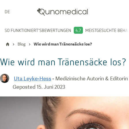
DEUTSCH
SO FUNKTIONIERT'S
BEWERTUNGEN
4.7
MEISTGESUCHTE BEH
Blog
Wie wird man Tränensäcke los?
Wie wird man Tränensäcke los?
Uta Leyke-Hess
-
Medizinische Autorin & Editorin
Geposted
15. Juni 2023