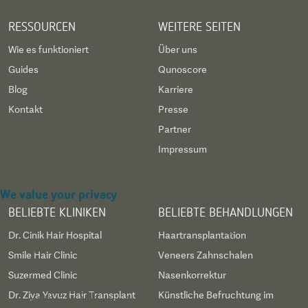
RESSOURCEN
WEITERE SEITEN
Wie es funktioniert
Über uns
Guides
Qunoscore
Blog
Karriere
Kontakt
Presse
Partner
Impressum
We value your privacy
BELIEBTE KLINIKEN
BELIEBTE BEHANDLUNGEN
We use cookies to enhance your browsing experience,
Dr. Cinik Hair Hospital
Haartransplantation
serve personalized content, and analyze our traffic. By
Smile Hair Clinic
Veneers Zahnschalen
clicking "Accept All", you consent to our use of cookies.
Suzermed Clinic
Nasenkorrektur
Read our
Privacy Policy
for more information.
Dr. Ziya Yavuz Hair Transplant
Künstliche Befruchtung im
Accept All
Reject All
Customize