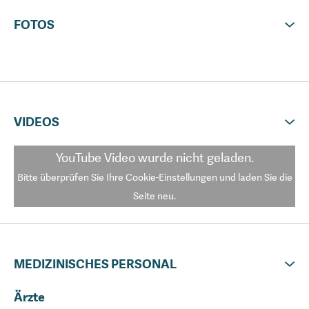
solcher leitet er das URE Centro Gutenberg mit
FOTOS
einem unvergleichlichen Fachwissen, das er in
mehr als 20 Jahren Erfahrung gesammelt hat.
Internationale Patienten werden von einem
VIDEOS
klinikeigenen Patientenbetreuungsteam betreut,
YouTube Video
wurde nicht geladen.
das mehrsprachige Koordinatoren beschäftigt.
Bitte überprüfen Sie Ihre Cookie-Einstellungen und laden Sie die
Seite neu.
MEDIZINISCHES PERSONAL
Ärzte