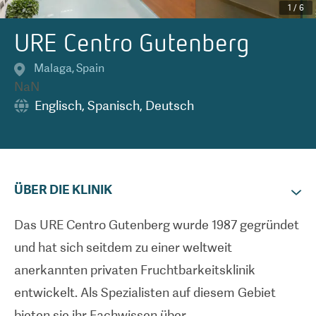
1
/
6
URE Centro Gutenberg
Malaga
,
Spain
NaN
Englisch
,
Spanisch
,
Deutsch
ÜBER DIE KLINIK
Das URE Centro Gutenberg wurde 1987 gegründet
und hat sich seitdem zu einer weltweit
anerkannten privaten Fruchtbarkeitsklinik
entwickelt. Als Spezialisten auf diesem Gebiet
bieten sie ihr Fachwissen über