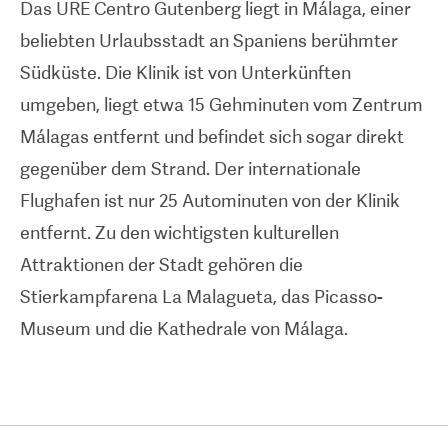
Das URE Centro Gutenberg liegt in Málaga, einer
eine beeindruckende Menge an Erfahrung und
beliebten Urlaubsstadt an Spaniens berühmter
Wissen eingeflossen, die auch heute noch das
Südküste. Die Klinik ist von Unterkünften
Leben der werdenden Eltern nachhaltig
umgeben, liegt etwa 15 Gehminuten vom Zentrum
beeinflusst. Der Gründer, Dr. Manuel Moya, ist
Málagas entfernt und befindet sich sogar direkt
Facharzt für Gynäkologie und Geburtshilfe mit
gegenüber dem Strand. Der internationale
dem Schwerpunkt Fruchtbarkeit, Reproduktion
Flughafen ist nur 25 Autominuten von der Klinik
und Andrologie. Dr. Claudio Pinochet, der als
entfernt. Zu den wichtigsten kulturellen
medizinischer Leiter fungiert, hat sich auf
Attraktionen der Stadt gehören die
dieselben Bereiche spezialisiert und seine
Stierkampfarena La Malagueta, das Picasso-
Kenntnisse in der Reproduktionsmedizin durch
Museum und die Kathedrale von Málaga.
einen Master-Abschluss in menschlicher
Reproduktion erweitert. Dr. Pinochet ist Mitglied
der Spanischen Fruchtbarkeitsgesellschaft und
hält Vorträge auf internationalen Konferenzen. Als