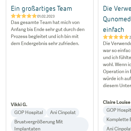
Ein großartiges Team
Die Verw
★★★★★
01.02.2023
Qunomedi
Das gesamte Team hat mich von
einfach
Anfang bis Ende sehr gut durch den
Prozess begleitet und ich bin mit
★★★★★
2
dem Endergebnis sehr zufrieden.
Die Verwend
war so einfach
und ich fühlt
wohl. Wenn ic
Operation in
würde ich auf
diesem Unter
Claire Louise
Vikki G.
GOP Hospit
GOP Hospital
Ani Cinpolat
Komplette 
Brustvergrößerung Mit
Implantaten
Ani Cinpola