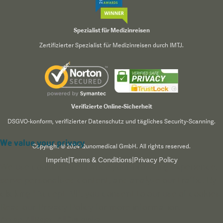
Spezialist für Medizinreisen
Zertifizierter Spezialist für Medizinreisen durch IMTJ.
Verifizierte Online-Sicherheit
DSGVO-konform, verifizierter Datenschutz und tägliches Security-Scanning.
We value your privacy
Copyright © 2024 Qunomedical GmbH. All rights reserved.
Imprint
|
Terms & Conditions
|
Privacy Policy
We use cookies to enhance your browsing experience,
serve personalized content, and analyze our traffic. By
clicking "Accept All", you consent to our use of cookies.
Read our
Privacy Policy
for more information.
Accept All
Reject All
Customize