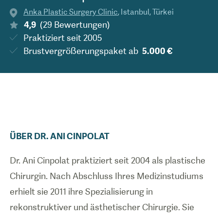
Anka Plastic Surgery Clinic
,
Istanbul
,
Türkei
4,9
(
29
Bewertungen
)
Praktiziert seit
2005
Brustvergrößerungspaket
ab
5.000 €
ÜBER
DR.
ANI
CINPOLAT
Dr. Ani Cinpolat praktiziert seit 2004 als plastische
Chirurgin. Nach Abschluss Ihres Medizinstudiums
erhielt sie 2011 ihre Spezialisierung in
rekonstruktiver und ästhetischer Chirurgie. Sie