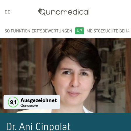
DEUTSCH
SO FUNKTIONIERT'S
BEWERTUNGEN
4.7
MEISTGESUCHTE BEH
Ausgezeichnet
9,1
Qunoscore
Dr. Ani Cinpolat