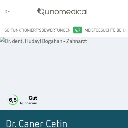
DEUTSCH
SO FUNKTIONIERT'S
BEWERTUNGEN
4.7
MEISTGESUCHTE BEH
Gut
6,5
Qunoscore
Dr. Caner Cetin