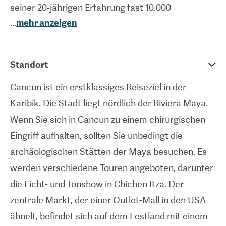
seiner 20-jährigen Erfahrung fast 10.000
...
mehr anzeigen
chirurgische Eingriffe durchgeführt. Dr. Corzo ist
einer der Spitzenchirurgen in seinem Fachgebiet
und ein Pionier der laparoskopischen bariatrischen
Standort
Chirurgie. Dr. Corzo ist Mitglied mehrerer hoch
Cancun ist ein erstklassiges Reiseziel in der
angesehener medizinischer Organisationen,
Karibik. Die Stadt liegt nördlich der Riviera Maya.
darunter die Lateinamerikanische Föderation für
Wenn Sie sich in Cancun zu einem chirurgischen
Chirurgie, die Internationale Föderation für
Eingriff aufhalten, sollten Sie unbedingt die
Chirurgie bei Fettleibigkeit und die Mexikanische
archäologischen Stätten der Maya besuchen. Es
Gesellschaft für Allgemeinchirurgie. Die
werden verschiedene Touren angeboten, darunter
chirurgischen Eingriffe in Cancun werden im
die Licht- und Tonshow in Chichen Itza. Der
Victoria Medical Center durchgeführt, einem der
zentrale Markt, der einer Outlet-Mall in den USA
führenden medizinischen Zentren in Cancun, das
ähnelt, befindet sich auf dem Festland mit einem
mit modernster Technologie arbeitet und über ein