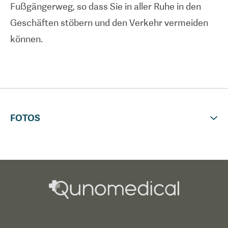
Fußgängerweg, so dass Sie in aller Ruhe in den
hochqualifiziertes, mitfühlendes Personal verfügt.
Geschäften stöbern und den Verkehr vermeiden
Die Einrichtung ist mit einer Notaufnahme und
können.
einer Intensivstation ausgestattet. Internationale
Patienten sind willkommen, einen Termin zu
vereinbaren.
FOTOS