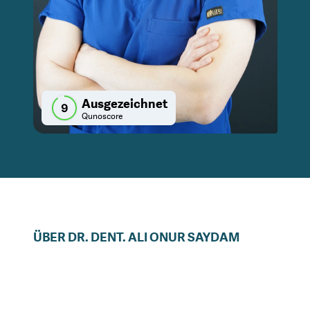
Ausgezeichnet
9
Qunoscore
ÜBER
DR. DENT.
ALI ONUR
SAYDAM