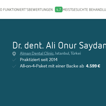
O FUNKTIONIERT'S
BEWERTUNGEN
4.7
MEISTGESUCHTE BEHANDL
Dr. dent. Ali Onur Sayda
Alman Dental Clinic
,
Istanbul
,
Türkei
Praktiziert seit
2014
All-on-4-Paket mit einer Backe
ab
4.599 €