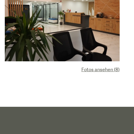
Fotos ansehen
(
8
)