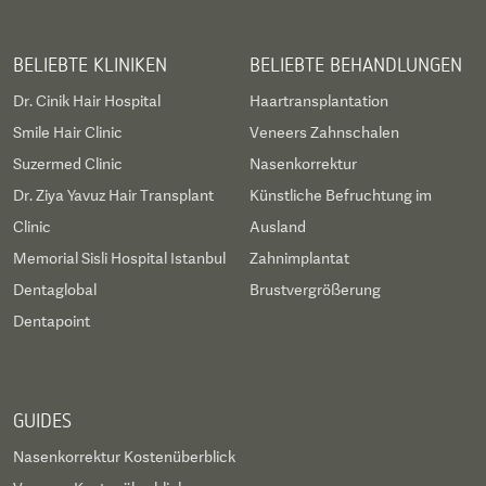
BELIEBTE KLINIKEN
BELIEBTE BEHANDLUNGEN
Dr. Cinik Hair Hospital
Haartransplantation
Smile Hair Clinic
Veneers Zahnschalen
Suzermed Clinic
Nasenkorrektur
Dr. Ziya Yavuz Hair Transplant
Künstliche Befruchtung im
Clinic
Ausland
Memorial Sisli Hospital Istanbul
Zahnimplantat
Dentaglobal
Brustvergrößerung
Dentapoint
GUIDES
Nasenkorrektur Kostenüberblick