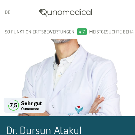
DEUTSCH
SO FUNKTIONIERT'S
BEWERTUNGEN
4.7
MEISTGESUCHTE BEH
Sehr gut
7,5
Qunoscore
Dr. Dursun Atakul