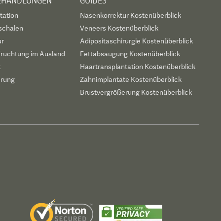
BEHANDLUNGEN
GUIDES
tation
Nasenkorrektur Kostenüberblick
schalen
Veneers Kostenüberblick
ur
Adipositaschirurgie Kostenüberblick
fruchtung im Ausland
Fettabsaugung Kostenüberblick
t
Haartransplantation Kostenüberblick
erung
Zahnimplantate Kostenüberblick
Brustvergrößerung Kostenüberblick