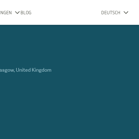
UNGEN
BLOG
DEUTSCH
asgow
,
United Kingdom