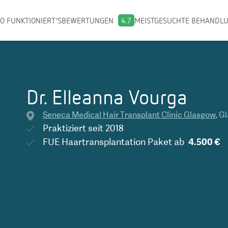
O FUNKTIONIERT'S
BEWERTUNGEN
4.7
MEISTGESUCHTE BEHANDL
Dr. Elleanna Vourga
Seneca Medical Hair Transplant Clinic Glasgow
,
Gl
Praktiziert seit
2018
FUE Haartransplantation Paket
ab
4.500 €