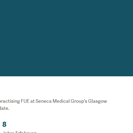
 practising FUE at Seneca Medical Group's Glasgow
date.
8