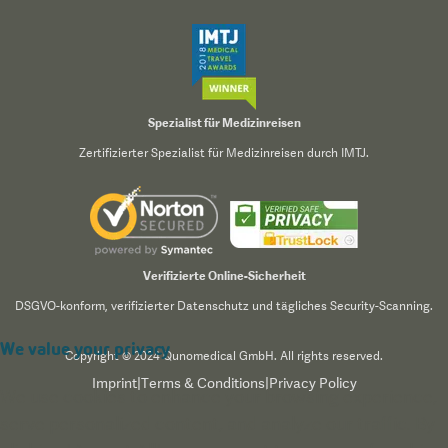
Spezialist für Medizinreisen
Zertifizierter Spezialist für Medizinreisen durch IMTJ.
Verifizierte Online-Sicherheit
DSGVO-konform, verifizierter Datenschutz und tägliches Security-Scanning.
We value your privacy
Copyright © 2024 Qunomedical GmbH. All rights reserved.
Imprint
|
Terms & Conditions
|
Privacy Policy
We use cookies to enhance your browsing experience,
serve personalized content, and analyze our traffic. By