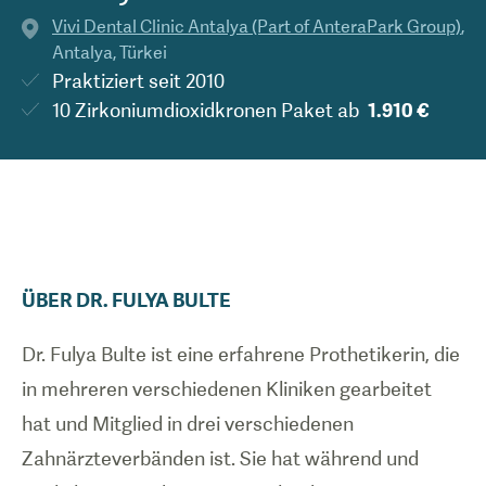
Vivi Dental Clinic Antalya (Part of AnteraPark Group)
,
Antalya
,
Türkei
Praktiziert seit
2010
10 Zirkoniumdioxidkronen Paket
ab
1.910 €
ÜBER
DR.
FULYA
BULTE
Dr. Fulya Bulte ist eine erfahrene Prothetikerin, die
in mehreren verschiedenen Kliniken gearbeitet
hat und Mitglied in drei verschiedenen
Zahnärzteverbänden ist. Sie hat während und