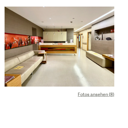
Fotos ansehen
(
8
)