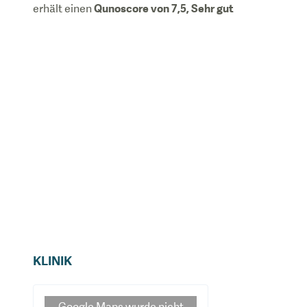
Monaten die vollen Ergebnisse zu
Qunoscore von
7,5
,
Sehr gut
erhält einen
sehen.
KLINIK
Google Maps
wurde nicht