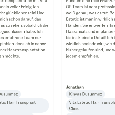
rtransplantation mit Vita
Rundum eine tolle Erfahru
r ein voller Erfolg, ich
OP-Team ist sehr professio
cht glücklicher sein! Und
weiß genau, was es tut. Bei
 mich schon darauf, das
Estetic ist man in wirklich
is zu sehen, sobald ich die
Händen! Sie entwerfen Ihr
bgeschlossen habe. Ich
Haaransatz und implantier
es erfahrene Team nur
bis ins kleinste Detail! Ich 
fehlen, der sich in naher
wirklich beeindruckt, wie 
iner Haartransplantation
bisher gelaufen sind, und 
en möchte.
jedem empfehlen.
Jonathan
 Dusunmez
Kinyas Dusunmez
etic Hair Transplant
Vita Estetic Hair Transpl
Clinic