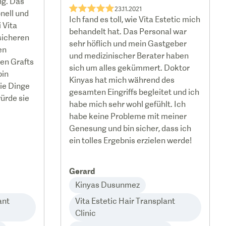
ng. Das
★★★★★
23.11.2021
nell und
Ich fand es toll, wie Vita Estetic mich
 Vita
behandelt hat. Das Personal war
 sicheren
sehr höflich und mein Gastgeber
en
und medizinischer Berater haben
en Grafts
sich um alles gekümmert. Doktor
bin
Kinyas hat mich während des
die Dinge
gesamten Eingriffs begleitet und ich
würde sie
habe mich sehr wohl gefühlt. Ich
habe keine Probleme mit meiner
Genesung und bin sicher, dass ich
ein tolles Ergebnis erzielen werde!
Gerard
Kinyas Dusunmez
ant
Vita Estetic Hair Transplant
Clinic