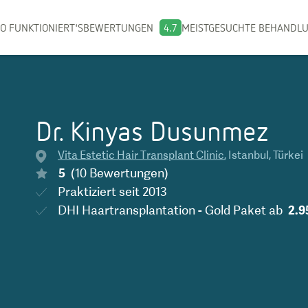
O FUNKTIONIERT'S
BEWERTUNGEN
4.7
MEISTGESUCHTE BEHANDL
Dr. Kinyas Dusunmez
Vita Estetic Hair Transplant Clinic
,
Istanbul
,
Türkei
5
(
10
Bewertungen
)
Praktiziert seit
2013
DHI Haartransplantation - Gold Paket
ab
2.9