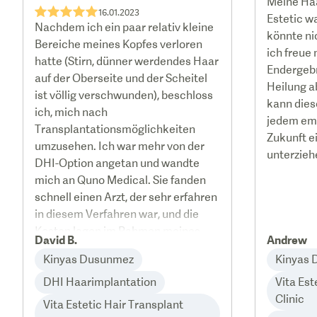
Meine Haa
★★★★★
16.01.2023
Estetic wa
Nachdem ich ein paar relativ kleine
könnte ni
Bereiche meines Kopfes verloren
ich freue
hatte (Stirn, dünner werdendes Haar
Endergebn
auf der Oberseite und der Scheitel
Heilung a
ist völlig verschwunden), beschloss
kann dies
ich, mich nach
jedem emp
Transplantationsmöglichkeiten
Zukunft e
umzusehen. Ich war mehr von der
unterzieh
DHI-Option angetan und wandte
mich an Quno Medical. Sie fanden
schnell einen Arzt, der sehr erfahren
in diesem Verfahren war, und die
Kosten lagen im Rahmen meines
David B.
Andrew
Budgets, so dass ich mich
Kinyas Dusunmez
Kinyas
entschloss, es zu tun. Quno
arrangierte alle Transfers zwischen
DHI Haarimplantation
Vita Est
Flughafen, Krankenhaus und Hotel,
Clinic
Vita Estetic Hair Transplant
wobei auch das 5-Sterne-Hotel im