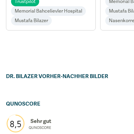
Trustpilot
Memorial Ba
Memorial Bahcelievler Hospital
Mustafa Bil
Mustafa Bilazer
Nasenkorre
DR.
BILAZER
VORHER-NACHHER BILDER
QUNOSCORE
Sehr gut
8,5
QUNOSCORE