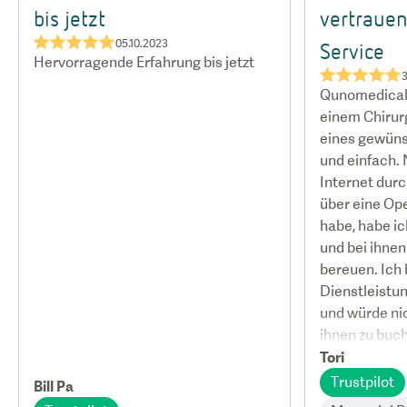
bis jetzt
vertraue
★★★★★
05.10.2023
Service
Hervorragende Erfahrung bis jetzt
★★★★★
3
Qunomedical
einem Chirur
eines gewüns
und einfach.
Internet dur
über eine Op
habe, habe ic
und bei ihnen
bereuen. Ich 
Dienstleistun
und würde nic
ihnen zu buc
Tori
Trustpilot
Bill Pa