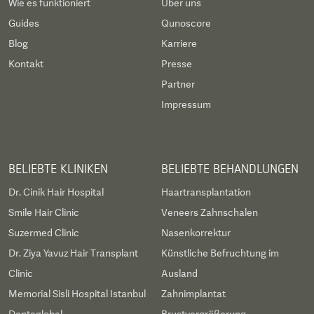
Wie es funktioniert
Über uns
Guides
Qunoscore
Blog
Karriere
Kontakt
Presse
Partner
Impressum
BELIEBTE KLINIKEN
BELIEBTE BEHANDLUNGEN
Dr. Cinik Hair Hospital
Haartransplantation
Smile Hair Clinic
Veneers Zahnschalen
Suzermed Clinic
Nasenkorrektur
Dr. Ziya Yavuz Hair Transplant
Künstliche Befruchtung im
Clinic
Ausland
Memorial Sisli Hospital Istanbul
Zahnimplantat