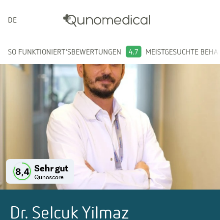
DEUTSCH
SO FUNKTIONIERT'S
BEWERTUNGEN
4.7
MEISTGESUCHTE BEH
Sehr gut
8,4
Qunoscore
Dr. Selcuk Yilmaz