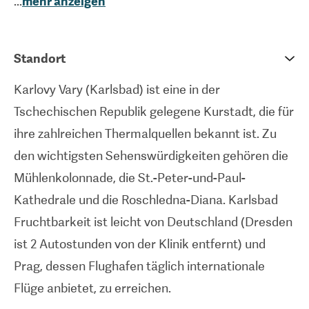
...
mehr anzeigen
Befruchtung erzielt. Dr. Petr Uher ist der Gründer
und Chefarzt der Karlsbader Fertilität und verfügt
über mehr als 30 Jahre Erfahrung auf dem Gebiet
Standort
der assistierten Reproduktion. Diese
Karlovy Vary (Karlsbad) ist eine in der
hochmoderne Einrichtung zeichnet sich durch ein
Tschechischen Republik gelegene Kurstadt, die für
hochqualifiziertes und professionelles Team,
ihre zahlreichen Thermalquellen bekannt ist. Zu
Investitionen in die neuesten Technologien und
den wichtigsten Sehenswürdigkeiten gehören die
einen hervorragenden Pflegestandard aus.Zu den
Mühlenkolonnade, die St.-Peter-und-Paul-
von der Klinik angebotenen Behandlungen
Kathedrale und die Roschledna-Diana. Karlsbad
gehören die In-vitro-Fertilisation (IVF), die Spende
Fruchtbarkeit ist leicht von Deutschland (Dresden
von Eizellen und Spermien, die Diagnose von
ist 2 Autostunden von der Klinik entfernt) und
Fruchtbarkeitsproblemen und die Untersuchung
Prag, dessen Flughafen täglich internationale
von erblichen Defekten und Krankheiten. Da es
Flüge anbietet, zu erreichen.
praktisch keine Wartezeiten gibt und die