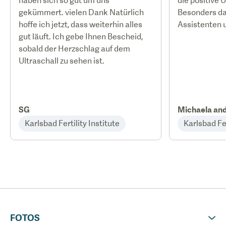
haben sich so gut um uns
die positive 
gekümmert. vielen Dank Natürlich
Besonders d
hoffe ich jetzt, dass weiterhin alles
Assistenten 
gut läuft. Ich gebe Ihnen Bescheid,
sobald der Herzschlag auf dem
Ultraschall zu sehen ist.
SG
Michaela an
Karlsbad Fertility Institute
Karlsbad Fer
FOTOS