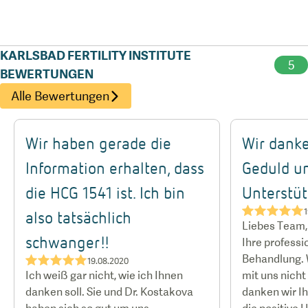
Karlsbader Fertilitätsklinik im Zentrum Europas
liegt, ist sie bei Patienten, die aus Deutschland,
Großbritannien und Italien anreisen, sehr begehrt.
KARLSBAD FERTILITY INSTITUTE
5
BEWERTUNGEN
Alle Bewertungen
Wir haben gerade die
Wir danke
Information erhalten, dass
Geduld un
die HCG 1541 ist. Ich bin
Unterstü
★★★★★
1
also tatsächlich
Liebes Team, 
schwanger!!
Ihre profess
Behandlung. W
★★★★★
19.08.2020
Ich weiß gar nicht, wie ich Ihnen
mit uns nicht
danken soll. Sie und Dr. Kostakova
danken wir Ih